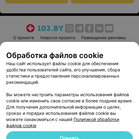
О проекте
Новости проекта
Размещение рекламы
Медицинский маркетинг
Публичный договор
Обработка файлов cookie
Пользовательское соглашение
Способы оплаты
Наш сайт использует файлы cookie для обеспечения
Вакансии
Партнеры
удобства пользователей сайта, его улучшения, сбора
Написать руководителю 103.by
статистики и предоставления персонализированных
Написать в поддержку
рекомендаций.
Персональные настройки cookie
Вы можете настроить параметры использования файлов
Обработка персональных данных
cookie или изменить свое согласие в более позднее время.
Для получения дополнительной информации о целях,
сроках и порядке использования файлов cookie вы
можете ознакомиться с нашей
Политикой обработки
файлов cookie
Принять