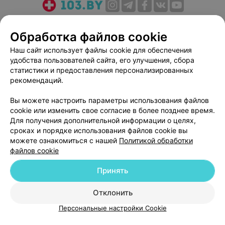
О проекте
Новости проекта
Размещение рекламы
Обработка файлов cookie
Медицинский маркетинг
Публичный договор
Пользовательское соглашение
Способы оплаты
Наш сайт использует файлы cookie для обеспечения
удобства пользователей сайта, его улучшения, сбора
Вакансии
Партнеры
статистики и предоставления персонализированных
Написать руководителю 103.by
рекомендаций.
Написать в поддержку
Вы можете настроить параметры использования файлов
Персональные настройки cookie
cookie или изменить свое согласие в более позднее время.
Обработка персональных данных
Для получения дополнительной информации о целях,
сроках и порядке использования файлов cookie вы
можете ознакомиться с нашей
Политикой обработки
файлов cookie
Принять
© 2026 ООО «Артокс Лаб», УНП 191700409
| 220012, Республика Беларусь,
Отклонить
г. Минск, улица Толбухина, 2, пом. 16 | help@103.by
Персональные настройки Cookie
Служба поддержки
+375 291212755