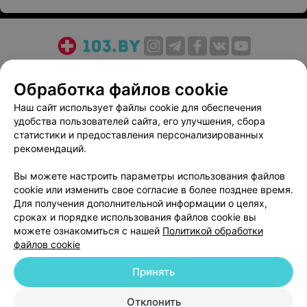
О проекте
Новости проекта
Размещение рекламы
Обработка файлов cookie
Медицинский маркетинг
Публичный договор
Пользовательское соглашение
Способы оплаты
Наш сайт использует файлы cookie для обеспечения
удобства пользователей сайта, его улучшения, сбора
Вакансии
Партнеры
статистики и предоставления персонализированных
Написать руководителю 103.by
рекомендаций.
Написать в поддержку
Вы можете настроить параметры использования файлов
Персональные настройки cookie
cookie или изменить свое согласие в более позднее время.
Обработка персональных данных
Для получения дополнительной информации о целях,
сроках и порядке использования файлов cookie вы
можете ознакомиться с нашей
Политикой обработки
файлов cookie
Принять
© 2026 ООО «Артокс Лаб», УНП 191700409
| 220012, Республика Беларусь,
Отклонить