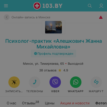
Онлайн-запись в Минске
Психолог-практик «Алешкович Жанна
Михайловна»
Профиль подтвержден
Минск, ул. Тимирязева, 65
Выходной
38 отзывов
4.9
ЗАПИСАТЬСЯ ОНЛАЙН
ТЕЛЕФОНЫ
VIBER
WHATSAPP
МАРШРУТ
38
О нас
Отзывы
Цены
Акции и новости
Фотог