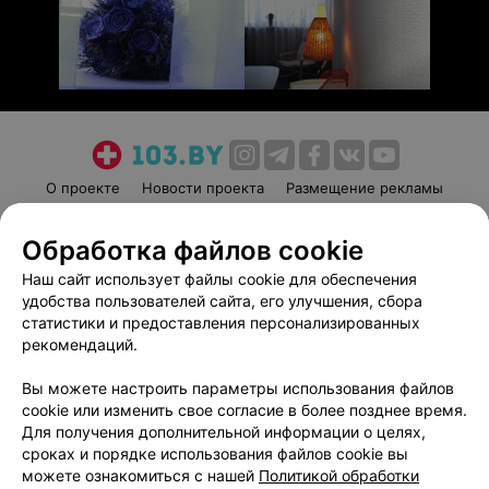
О проекте
Новости проекта
Размещение рекламы
Медицинский маркетинг
Публичный договор
Обработка файлов cookie
Пользовательское соглашение
Способы оплаты
Наш сайт использует файлы cookie для обеспечения
Вакансии
Партнеры
удобства пользователей сайта, его улучшения, сбора
Написать руководителю 103.by
статистики и предоставления персонализированных
Написать в поддержку
рекомендаций.
Персональные настройки cookie
Вы можете настроить параметры использования файлов
Обработка персональных данных
cookie или изменить свое согласие в более позднее время.
Для получения дополнительной информации о целях,
сроках и порядке использования файлов cookie вы
можете ознакомиться с нашей
Политикой обработки